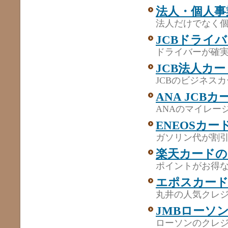
法人・個人事
法人だけでなく個
JCBドライ
ドライバーが確実
JCB法人カ
JCBのビジネス
ANA JCB
ANAのマイレージ
ENEOSカー
ガソリン代が割引
楽天カードの
ポイントがお得
エポスカー
丸井の人気クレ
JMBローソン
ローソンのクレ