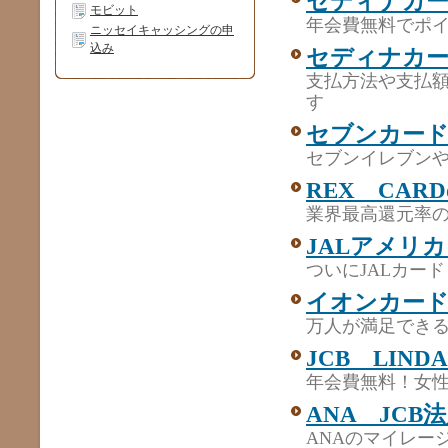
セディナカ
モビット
年会費無料でポ
ニッセイキャッシングの申
込み
セディナカード
支払方法や支払
す
セブンカー
セブンイレブン
REX CAR
業界最高還元率の
JALアメリ
ついにJALカー
イオンカー
万人が満足でき
JCB LIN
年会費無料！女性
ANA JC
ANAのマイレー