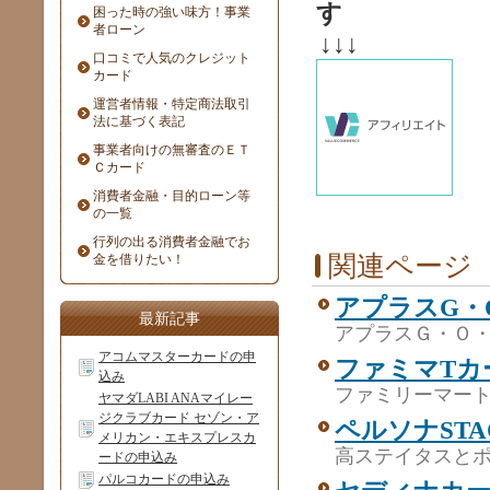
す
困った時の強い味方！事業
者ローン
↓↓↓
口コミで人気のクレジット
カード
運営者情報・特定商法取引
法に基づく表記
事業者向けの無審査のＥＴ
Ｃカード
消費者金融・目的ローン等
の一覧
行列の出る消費者金融でお
関連ページ
金を借りたい！
アプラスG・
最新記事
アプラスＧ・Ｏ
アコムマスターカードの申
ファミマTカ
込み
ファミリーマー
ヤマダLABI ANAマイレー
ジクラブカード セゾン・ア
ペルソナST
メリカン・エキスプレスカ
高ステイタスと
ードの申込み
パルコカードの申込み