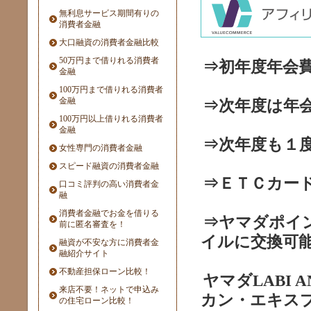
無利息サービス期間有りの
消費者金融
大口融資の消費者金融比較
50万円まで借りれる消費者
⇒初年度年会
金融
100万円まで借りれる消費者
金融
⇒次年度は年
100万円以上借りれる消費者
金融
⇒次年度も１
女性専門の消費者金融
スピード融資の消費者金融
⇒ＥＴＣカー
口コミ評判の高い消費者金
融
消費者金融でお金を借りる
⇒ヤマダポイ
前に匿名審査を！
イルに交換可
融資が不安な方に消費者金
融紹介サイト
不動産担保ローン比較！
ヤマダLABI
来店不要！ネットで申込み
カン・エキス
の住宅ローン比較！